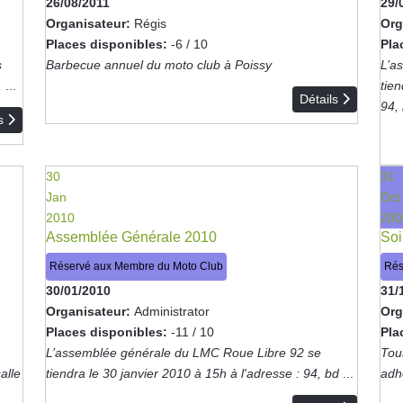
26/08/2011
29/
Organisateur:
Régis
Org
Places disponibles:
-6 / 10
Pla
s
Barbecue annuel du moto club à Poissy
L’a
.
...
tien
Détails
94,
ls
30
31
Jan
Oct
2010
200
Assemblée Générale 2010
Soi
Réservé aux Membre du Moto Club
Rés
30/01/2010
31/
Organisateur:
Administrator
Org
Places disponibles:
-11 / 10
Pla
L’assemblée générale du LMC Roue Libre 92 se
Tou
alle
tiendra le 30 janvier 2010 à 15h à l'adresse : 94, bd
...
adh