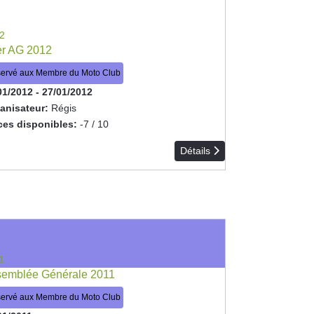
2
er AG 2012
ervé aux Membre du Moto Club
01/2012
-
27/01/2012
anisateur:
Régis
ces disponibles:
-7 / 10
Détails
1
emblée Générale 2011
ervé aux Membre du Moto Club