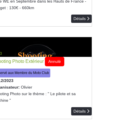
de WE en Septembre dans les Hauts de France -
get : 130€ - 660km
Détails
3
oting Photo Extérieur
Annulé
ervé aux Membre du Moto Club
12/2023
anisateur:
Olivier
ting Photo sur le thème : " Le pilote et sa
hine "
Détails