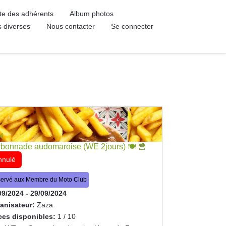
ste des adhérents
Album photos
s diverses
Nous contacter
Se connecter
4
bonnade audomaroise (WE 2jours) 🍽 🍟
nnulé
ervé aux Membre du Moto Club
09/2024
-
29/09/2024
anisateur:
Zaza
ces disponibles:
1 / 10