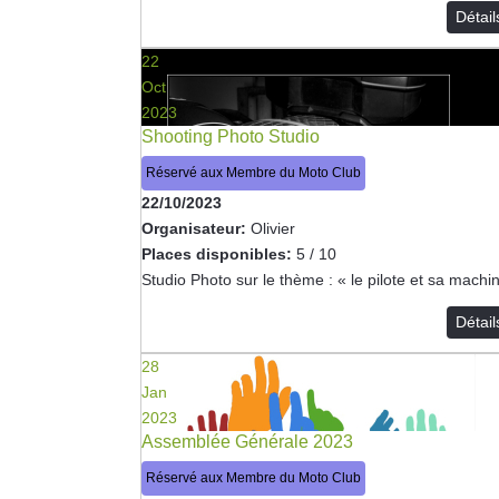
Détai
22
Oct
2023
Shooting Photo Studio
Réservé aux Membre du Moto Club
22/10/2023
Organisateur:
Olivier
Places disponibles:
5 / 10
Studio Photo sur le thème : « le pilote et sa machi
Détai
28
Jan
2023
Assemblée Générale 2023
Réservé aux Membre du Moto Club