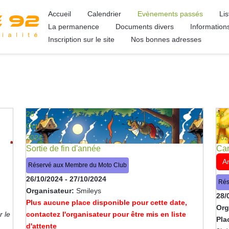
Accueil
Calendrier
Evènements passés
Li
La permanence
Documents divers
Information
Inscription sur le site
Nos bonnes adresses
26
28
Oct
Sep
2024
202
Sortie de fin d'année
Car
A
Réservé aux Membre du Moto Club
26/10/2024
-
27/10/2024
Rés
Organisateur:
Smileys
28/
Plus aucune place disponible pour cette date,
Org
r le
contactez l'organisateur pour être mis en liste
Pla
d'attente