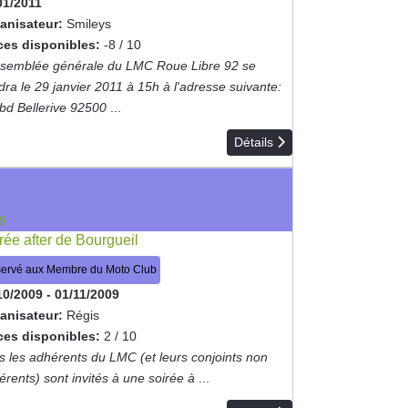
01/2011
anisateur:
Smileys
ces disponibles:
-8 / 10
ssemblée générale du LMC Roue Libre 92 se
dra le 29 janvier 2011 à 15h à l'adresse suivante:
 bd Bellerive 92500
...
Détails
9
rée after de Bourgueil
ervé aux Membre du Moto Club
10/2009
-
01/11/2009
anisateur:
Régis
ces disponibles:
2 / 10
s les adhérents du LMC (et leurs conjoints non
érents) sont invités à une soirée à
...