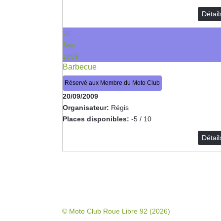
Détai
20
Sep
2009
Barbecue
Réservé aux Membre du Moto Club
20/09/2009
Organisateur:
Régis
Places disponibles:
-5 / 10
Détai
© Moto Club Roue Libre 92 (2026)