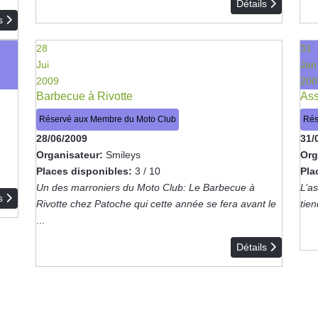
Détails
ls
28
31
Jui
Jan
2009
200
Barbecue à Rivotte
Ass
Réservé aux Membre du Moto Club
Rés
28/06/2009
31/
Organisateur:
Smileys
Org
Places disponibles:
3 / 10
Pla
Un des marroniers du Moto Club: Le Barbecue à
L’a
ls
Rivotte chez Patoche qui cette année se fera avant le
tien
...
Détails