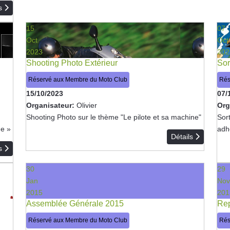
ls
15
07
Oct
Oct
2023
202
Shooting Photo Extérieur
Sor
Réservé aux Membre du Moto Club
Rés
15/10/2023
07/
Organisateur:
Olivier
Org
Shooting Photo sur le thème "Le pilote et sa machine"
Sor
ne »
adhé
Détails
ls
30
29
Jan
Nov
2015
201
Assemblée Générale 2015
Rep
Réservé aux Membre du Moto Club
Rés