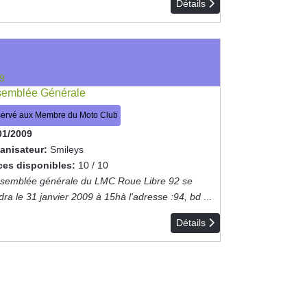
Détails
9
emblée Générale
ervé aux Membre du Moto Club
01/2009
anisateur:
Smileys
ces disponibles:
10 / 10
ssemblée générale du LMC Roue Libre 92 se
dra le 31 janvier 2009 à 15hà l'adresse :94, bd
...
Détails