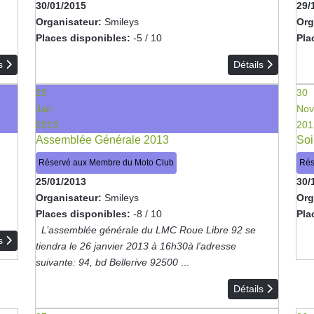
30/01/2015
29/
Organisateur:
Smileys
Org
Places disponibles:
-5 / 10
Pla
ls
Détails
25
30
Jan
Nov
2013
201
Assemblée Générale 2013
Soi
Réservé aux Membre du Moto Club
Rés
25/01/2013
30/
Organisateur:
Smileys
Org
Places disponibles:
-8 / 10
Pla
L’assemblée générale du LMC Roue Libre 92 se
ls
tiendra le 26 janvier 2013 à 16h30à l'adresse
suivante: 94, bd Bellerive 92500
...
Détails