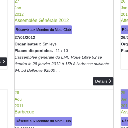
27
26
Jan
Jan
2012
201
Assemblée Générale 2012
Aft
Réservé aux Membre du Moto Club
Rés
27/01/2012
26/
Organisateur:
Smileys
Org
Places disponibles:
-11 / 10
Pla
L’assemblée générale du LMC Roue Libre 92 se
ls
tiendra le 28 janvier 2012 à 15h à l'adresse suivante:
94, bd Bellerive 92500
...
Détails
26
29
Aoû
Jan
2011
201
Barbecue
Ass
Réservé aux Membre du Moto Club
Rés