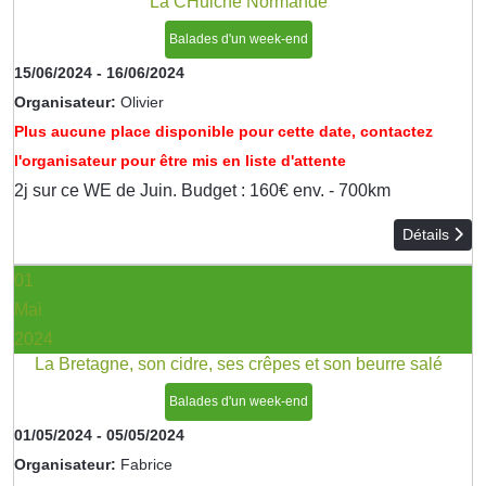
La CHuiche Normande
Balades d'un week-end
15/06/2024
-
16/06/2024
Organisateur:
Olivier
Plus aucune place disponible pour cette date, contactez
l'organisateur pour être mis en liste d'attente
2j sur ce WE de Juin. Budget : 160€ env. - 700km
Détails
01
Mai
2024
La Bretagne, son cidre, ses crêpes et son beurre salé
Balades d'un week-end
01/05/2024
-
05/05/2024
Organisateur:
Fabrice