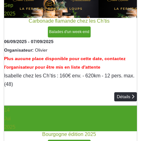
Sep
2025
Carbonade flamande chez les Ch'tis
Balades d'un week-end
06/09/2025
-
07/09/2025
Organisateur:
Olivier
Plus aucune place disponible pour cette date, contactez
l'organisateur pour être mis en liste d'attente
Isabelle chez les Ch’tis : 160€ env. - 620km - 12 pers. max.
(48)
Détails
14
Jui
2025
Bourgogne édition 2025