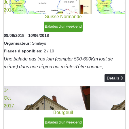
Jui
2018
Suisse Normande
Balades d'un week-end
09/06/2018
-
10/06/2018
Organisateur:
Smileys
Places disponibles:
2 / 10
Une balade pas trop loin (compter 500-600Km tout de
même) dans une région qui mérite d'être connue,
...
Détails
14
Oct
2017
Bourgeuil
Balades d'un week-end