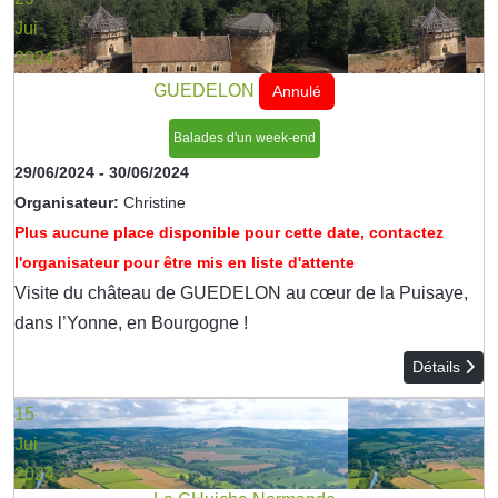
Jui
2024
GUEDELON
Annulé
Balades d'un week-end
29/06/2024
-
30/06/2024
Organisateur:
Christine
Plus aucune place disponible pour cette date, contactez
l'organisateur pour être mis en liste d'attente
Visite du château de GUEDELON au cœur de la Puisaye,
dans l’Yonne, en Bourgogne !
Détails
15
Jui
2024