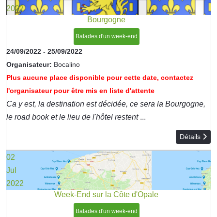
2022
Bourgogne
Balades d'un week-end
24/09/2022
-
25/09/2022
Organisateur:
Bocalino
Plus aucune place disponible pour cette date, contactez
l'organisateur pour être mis en liste d'attente
Ca y est, la destination est décidée, ce sera la Bourgogne,
le road book et le lieu de l'hôtel restent
...
Détails
02
Jul
2022
Week-End sur la Côte d'Opale
Balades d'un week-end