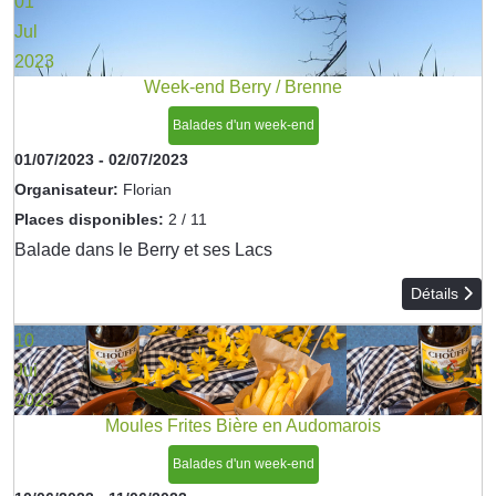
01
Jul
2023
Week-end Berry / Brenne
Balades d'un week-end
01/07/2023
-
02/07/2023
Organisateur:
Florian
Places disponibles:
2 / 11
Balade dans le Berry et ses Lacs
Détails
10
Jui
2023
Moules Frites Bière en Audomarois
Balades d'un week-end