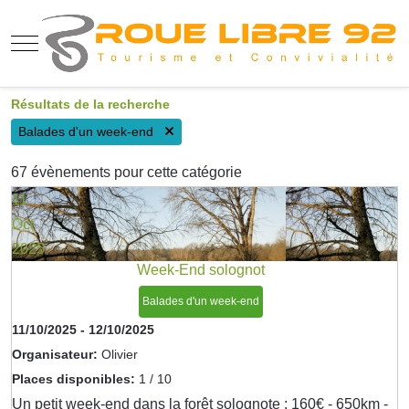
Mobile Menu Toggle
Résultats de la recherche
Balades d'un week-end
67 évènements pour cette catégorie
11
Oct
2025
Week-End solognot
Balades d'un week-end
11/10/2025
-
12/10/2025
Organisateur:
Olivier
Places disponibles:
1 / 10
Un petit week-end dans la forêt solognote : 160€ - 650km -