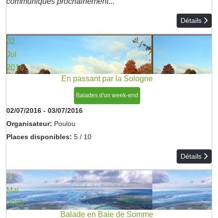
communiqués prochainement
...
Détails
02
Jul
2016
En passant par la Sologne
Balades d'un week-end
02/07/2016
-
03/07/2016
Organisateur:
Poulou
Places disponibles:
5 / 10
Détails
21
Mai
2016
Balade en Baie de Somme