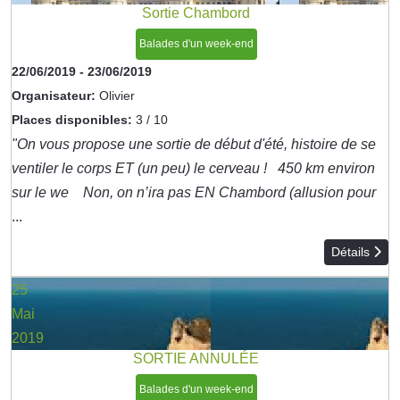
Sortie Chambord
Balades d'un week-end
22/06/2019
-
23/06/2019
Organisateur:
Olivier
Places disponibles:
3 / 10
"On vous propose une sortie de début d'été, histoire de se
ventiler le corps ET (un peu) le cerveau ! 450 km environ
sur le we Non, on n’ira pas EN Chambord (allusion pour
...
Détails
25
Mai
2019
SORTIE ANNULÉE
Balades d'un week-end