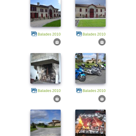
Balades 2010
Balades 2010
Balades 2010
Balades 2010