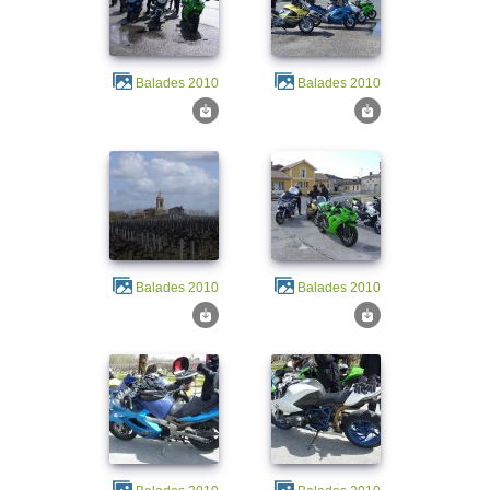
Balades 2010
Balades 2010
Balades 2010
Balades 2010