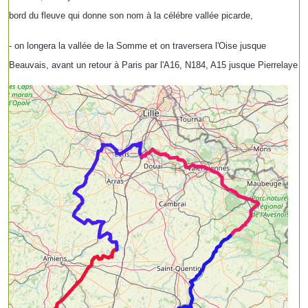
bord du fleuve qui donne son nom à la célébre vallée picarde,
- on longera la vallée de la Somme et on traversera l'Oise jusque
Beauvais, avant un retour à Paris par l'A16, N184, A15 jusque Pierrelaye