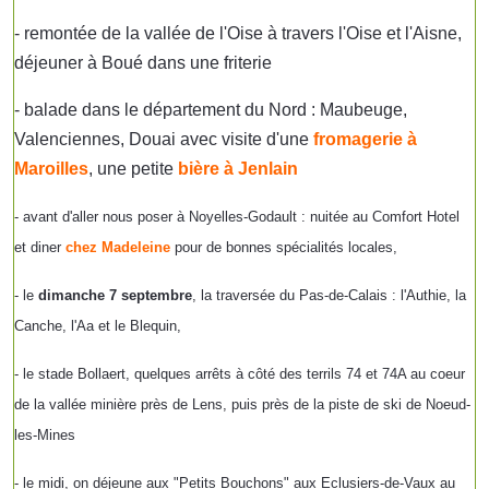
- remontée de la vallée de l'Oise à travers l'Oise et l'Aisne,
déjeuner à Boué dans une friterie
- balade dans le département du Nord : Maubeuge,
Valenciennes, Douai avec visite d'une
fromagerie à
Maroilles
, une petite
bière à Jenlain
- avant d'aller nous poser à Noyelles-Godault : nuitée au Comfort Hotel
et diner
chez
Madeleine
pour de bonnes spécialités locales,
- le
dimanche 7 septembre
,
la traversée du Pas-de-Calais : l'Authie, la
Canche, l'Aa et le Blequin,
- le stade Bollaert, quelques arrêts à côté des terrils 74 et 74A au coeur
de la vallée minière près de Lens, puis
près de la piste de ski de Noeud-
les-Mines
- le midi, on déjeune aux "Petits Bouchons" aux Eclusiers-de-Vaux au