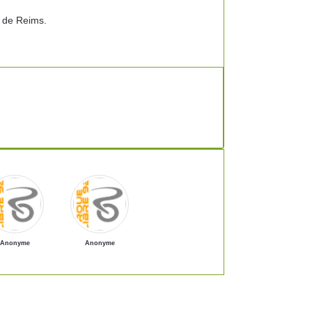
n de Reims.
Anonyme
Anonyme