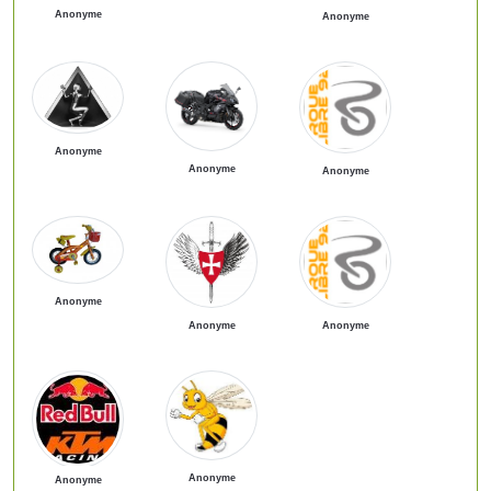
Anonyme
Anonyme
Anonyme
Anonyme
Anonyme
Anonyme
Anonyme
Anonyme
Anonyme
Anonyme