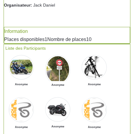
Organisateur:
Jack Daniel
Information
Places disponibles
1
Nombre de places
10
Liste des Participants
Anonyme
Anonyme
Anonyme
Anonyme
Anonyme
Anonyme