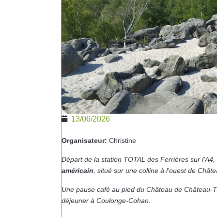
13/06/2026
Organisateur:
Christine
Départ de
la station
TOTAL
des Ferrières
sur l’A
4
,
américain
, situé sur une colline à l'ouest de Chât
Une pause café au pied du Château de Château-Thi
déjeuner à Coulonge-Cohan.