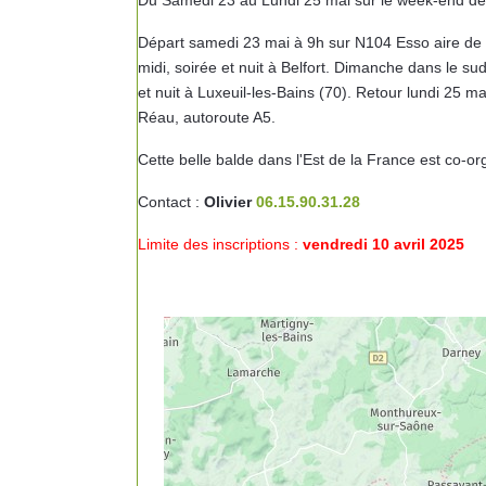
Du Samedi 23 au Lundi 25 mai sur le week-end de 
Départ samedi 23 mai à 9h sur N104 Esso aire de S
midi, soirée et nuit à Belfort. Dimanche dans le s
et nuit à Luxeuil-les-Bains (70). Retour lundi 25 m
Réau, autoroute A5.
Cette belle balde dans l'Est de la France est co-o
Contact :
Olivier
06.15.90.31.28
Limite des inscriptions :
vendredi 10 avril 2025