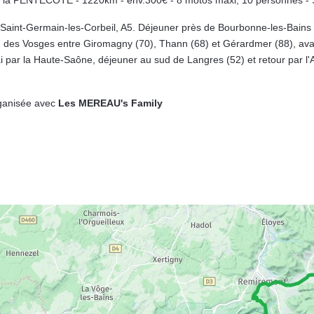
la PENTECOTE - 1220km - env.300€ - 8 motos maxi, 10 personnes - Soi
aint-Germain-les-Corbeil, A5. Déjeuner près de Bourbonne-les-Bains (
ud des Vosges entre Giromagny (70), Thann (68) et Gérardmer (88), avan
ai par la Haute-Saône, déjeuner au sud de Langres (52) et retour par l'
rganisée avec
Les MEREAU's Family